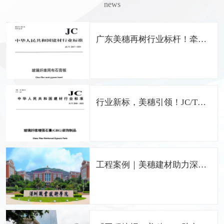
news
广东美穗再树行业标杆！牵头
编制《玻璃纤维网布石膏板》
国家行业标准
行业新标，美穗引领！JC/T
2848-2024 GRG国家标准正式
发布，广东美穗担纲主编
工程案例｜美穗建材助力深圳
职业技术学院留仙洞校区打造
中国特色的职业院校