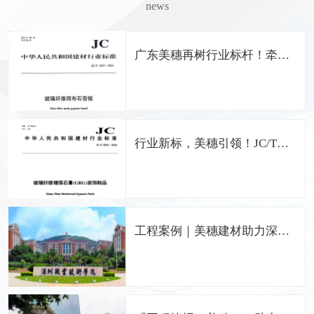
news
广东美穗再树行业标杆！牵头
编制《玻璃纤维网布石膏板》
国家行业标准
行业新标，美穗引领！JC/T
2848-2024 GRG国家标准正式
发布，广东美穗担纲主编
工程案例｜美穗建材助力深圳
职业技术学院留仙洞校区打造
中国特色的职业院校