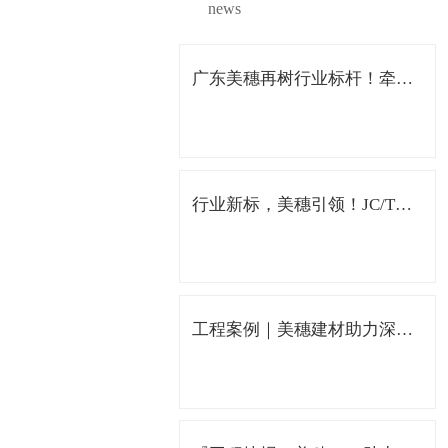
news
广东美穗再树行业标杆！牵头
编制《玻璃纤维网布石膏板》
国家行业标准
行业新标，美穗引领！JC/T
2848-2024 GRG国家标准正式
发布，广东美穗担纲主编
工程案例｜美穗建材助力深圳
职业技术学院留仙洞校区打造
中国特色的职业院校