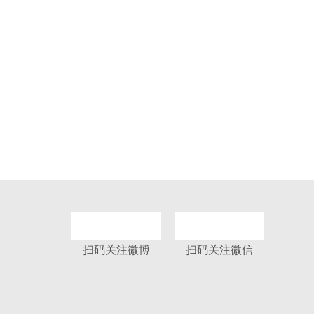
工程捷报｜美穗天花走进沈阳高端商业综合体项
目佳兆业中心
扫码关注微博
扫码关注微信