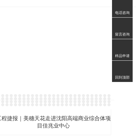
400-
606-
电话咨询
9109
周
留言咨询
一
至
样品申请
周
日
9:00
回到顶部
至
22:00
广州I