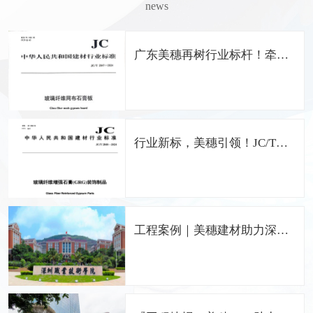
news
广东美穗再树行业标杆！牵头
编制《玻璃纤维网布石膏板》
国家行业标准
行业新标，美穗引领！JC/T
2848-2024 GRG国家标准正式
发布，广东美穗担纲主编
工程案例｜美穗建材助力深圳
职业技术学院留仙洞校区打造
中国特色的职业院校