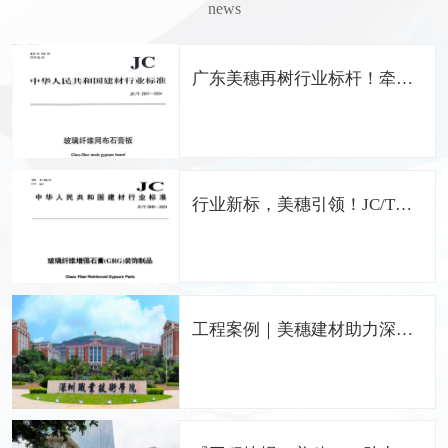
news
广东美穗再树行业标杆！牵头
编制《玻璃纤维网布石膏板》
国家行业标准
行业新标，美穗引领！JC/T
2848-2024 GRG国家标准正式
发布，广东美穗担纲主编
工程案例｜美穗建材助力深圳
职业技术学院留仙洞校区打造
中国特色的职业院校