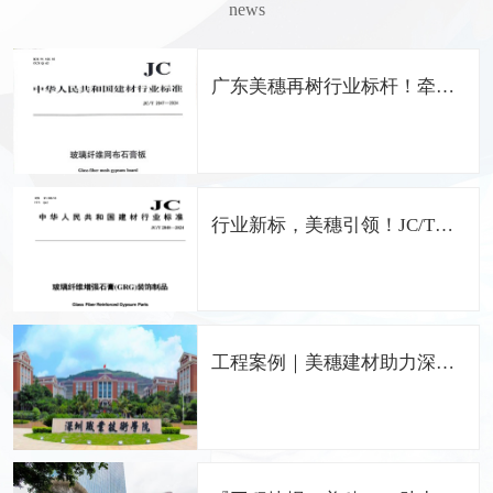
news
广东美穗再树行业标杆！牵头
编制《玻璃纤维网布石膏板》
国家行业标准
行业新标，美穗引领！JC/T
2848-2024 GRG国家标准正式
发布，广东美穗担纲主编
工程案例｜美穗建材助力深圳
职业技术学院留仙洞校区打造
中国特色的职业院校