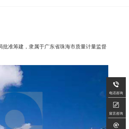
总局批准筹建，隶属于广东省珠海市质量计量监督
400-
606-
电话咨询
9109
周
留言咨询
一
至