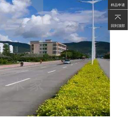
样品申请
周
日
9:00
回到顶部
至
22:00