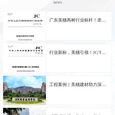
news
广东美穗再树行业标杆！牵头
编制《玻璃纤维网布石膏板》
国家行业标准
行业新标，美穗引领！JC/T
2848-2024 GRG国家标准正式
发布，广东美穗担纲主编
工程案例｜美穗建材助力深圳
职业技术学院留仙洞校区打造
中国特色的职业院校