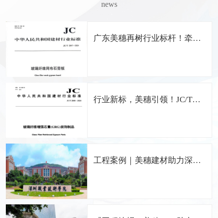
news
广东美穗再树行业标杆！牵头
编制《玻璃纤维网布石膏板》
国家行业标准
行业新标，美穗引领！JC/T
2848-2024 GRG国家标准正式
发布，广东美穗担纲主编
工程案例｜美穗建材助力深圳
职业技术学院留仙洞校区打造
中国特色的职业院校