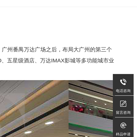
、广州番禺万达广场之后，布局大广州的第三个
、五星级酒店、万达IMAX影城等多功能城市业
400-
606-
电话咨询
9109
周
留言咨询
一
至
样品申请
周