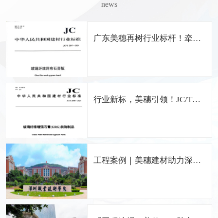
news
广东美穗再树行业标杆！牵头
编制《玻璃纤维网布石膏板》
国家行业标准
行业新标，美穗引领！JC/T
2848-2024 GRG国家标准正式
发布，广东美穗担纲主编
工程案例｜美穗建材助力深圳
职业技术学院留仙洞校区打造
中国特色的职业院校