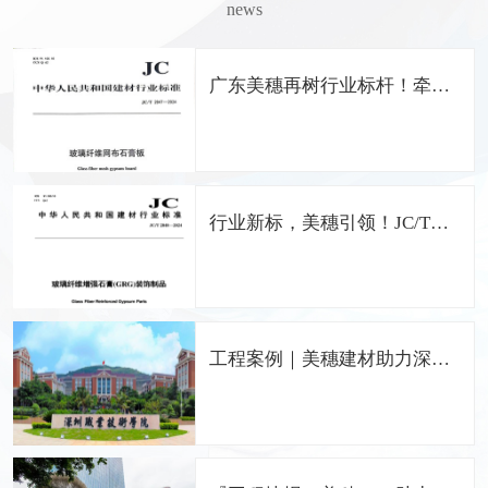
news
广东美穗再树行业标杆！牵头
编制《玻璃纤维网布石膏板》
国家行业标准
行业新标，美穗引领！JC/T
2848-2024 GRG国家标准正式
发布，广东美穗担纲主编
工程案例｜美穗建材助力深圳
职业技术学院留仙洞校区打造
中国特色的职业院校