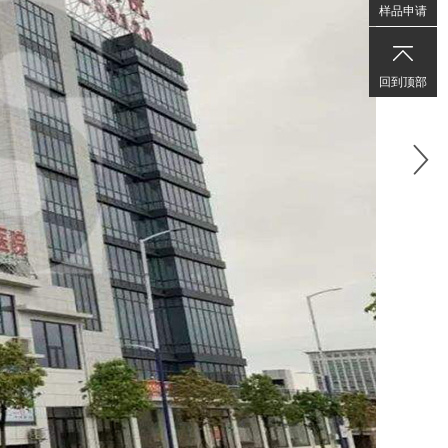
样品申请
周
日
9:00
回到顶部
至
22:00