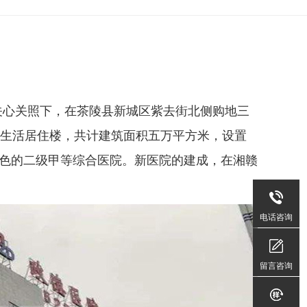
关心关照下，在茶陵县新城区紫去街北侧购地三
工生活居住楼，共计建筑面积五万平方米，设置
特色的二级甲等综合医院。新医院的建成，在湘赣
400-
606-
电话咨询
9109
周
留言咨询
一
至